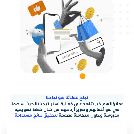
نجاح عملائنا هو نجاحنا
عملاؤنا هم خير شاهد على فعالية استراتيجياتنا حيث ساهمنا
في نمو أعمالهم وتعزيز أرباحهم من خلال خطط تسويقية
مدروسة وحلول متكاملة مصممة
لتحقيق نتائج مستدامة