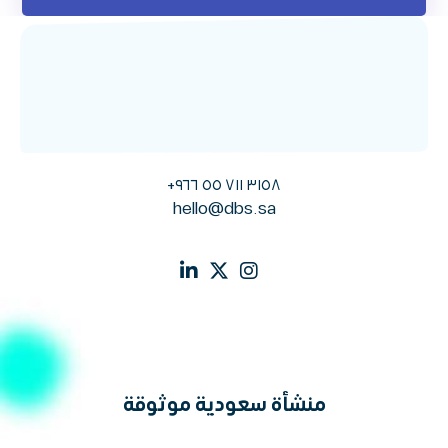
٣١٥٨ ٧١١ ٥٥ ٩٦٦+
hello@dbs.sa
منشأة سعودية موثوقة