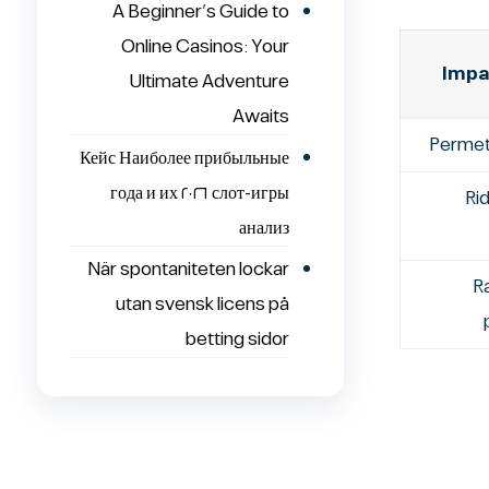
A Beginner’s Guide to
Online Casinos: Your
Impa
Ultimate Adventure
Awaits
Permet
Кейс Наиболее прибыльные
слот-игры ٢٠٢٦ года и их
Rid
анализ
När spontaniteten lockar
Ra
utan svensk licens på
betting sidor