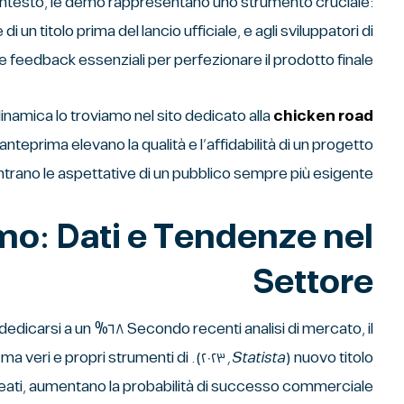
 contesto, le demo rappresentano uno strumento cruciale:
 un titolo prima del lancio ufficiale, e agli sviluppatori di
e feedback essenziali per perfezionare il prodotto finale.
amica lo troviamo nel sito dedicato alla
chicken road ٢ demo
eprima elevano la qualità e l’affidabilità di un progetto
ontrano le aspettative di un pubblico sempre più esigente.
emo: Dati e Tendenze nel
Settore
elta di dedicarsi a un
 ma veri e propri strumenti di
Statista, ٢٠٢٣
nuovo titolo (
eati, aumentano la probabilità di successo commerciale.