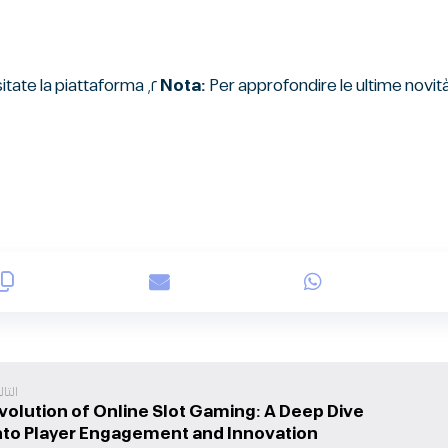
dire le ultime novità e testare personalmente le anteprime di Chicken Road ٢, visitate la piattaforma
Nota:
التا
volution of Online Slot Gaming: A Deep Dive
nto Player Engagement and Innovation