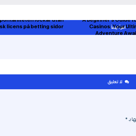
spontaniteten lockar utan
A Beginner’s Guide t
k licens på betting sidor
Casinos: Your Ult
اقرأ ايضاً
Adventure Awai
لا تعليق
ا بـ
*