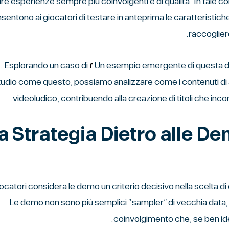
rire esperienze sempre più coinvolgenti e di qualità. In tale
sentono ai giocatori di testare in anteprima le caratteristiche di
raccoglier
. Esplorando un caso di
Un esempio emergente di questa din
tudio come questo, possiamo analizzare come i contenuti di ant
videoludico, contribuendo alla creazione di titoli che inc
a Strategia Dietro alle D
recenti analisi di mercato, il ٦٨% dei giocatori considera le demo un criterio decisivo nella sc
). Le demo non sono più semplici “sampler” di vecchia data,
coinvolgimento che, se ben id