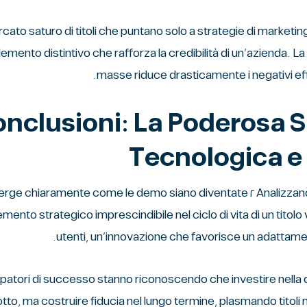
rcato saturo di titoli che puntano solo a strategie di marketi
lemento distintivo che rafforza la credibilità di un’azienda. L
masse riduce drasticamente i negativi effet
nclusioni: La Poderosa S
Tecnologica e
 di piattaforme come quella di chicken road ٢ demo, emerge chiaramente come le demo siano diventate
emento strategico imprescindibile nel ciclo di vita di un tito
utenti, un’innovazione che favorisce un adattament
uppatori di successo stanno riconoscendo che investire nella 
tto, ma costruire fiducia nel lungo termine, plasmando titoli