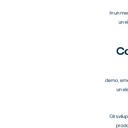
In un me
un e
Co
Analizzando l’esempio
un el
Gli svil
prodo