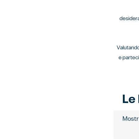
desidera
Valutando
e parteci
Le
“Mostr