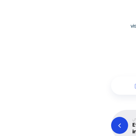
Per approfon
لي
E
i