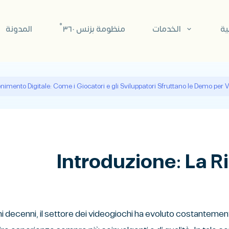
ية
الخدمات
منظومة بزنس ٣٦٠°
المدونة
tenimento Digitale: Come i Giocatori e gli Sviluppatori Sfruttano le Demo per
Introduzione: La R
imi decenni, il settore dei videogiochi ha evoluto costantem