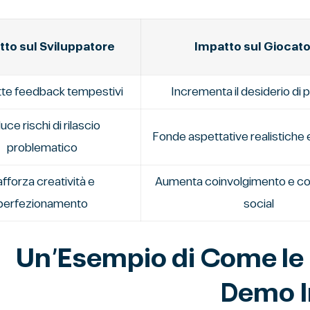
tto sul Sviluppatore
Impatto sul Giocat
te feedback tempestivi
Incrementa il desiderio di 
uce rischi di rilascio
Fonde aspettative realistiche 
problematico
fforza creatività e
Aumenta coinvolgimento e co
perfezionamento
social
Il Caso Chicken Road ٢: Un’Esempio di Come le
Demo I