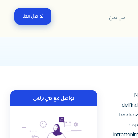
تواصل معنا
من نحن
N
تواصل مع دي بزنس
dell’in
tendenze
esp
intrattenim