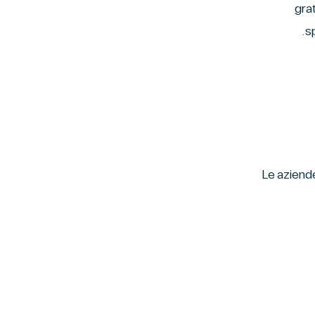
Un esempio di
sp
Le aziend