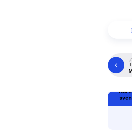
لي
T
M
När 
svens