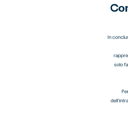
Con
In conclu
rappre
solo f
Per
dell’int