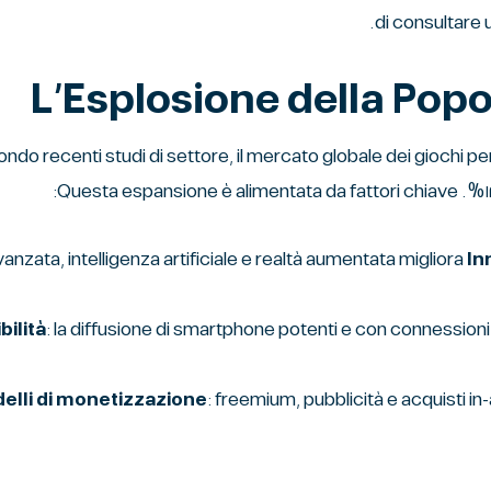
.
di consultare
L’Esplosione della Popo
ndo recenti studi di settore, il mercato globale dei giochi per
roduzione di grafica ٣D avanzata, intelligenza artificiale e realtà aumentata migliora
In
bilità
: la diffusione di smartphone potenti e con connession
elli di monetizzazione
: freemium, pubblicità e acquisti i