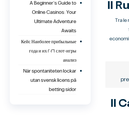
Il R
A Beginner’s Guide to
Online Casinos: Your
Tra le
Ultimate Adventure
Awaits
economich
Кейс Наиболее прибыльные
слот-игры ٢٠٢٦ года и их
анализ
När spontaniteten lockar
pre
utan svensk licens på
betting sidor
Il 