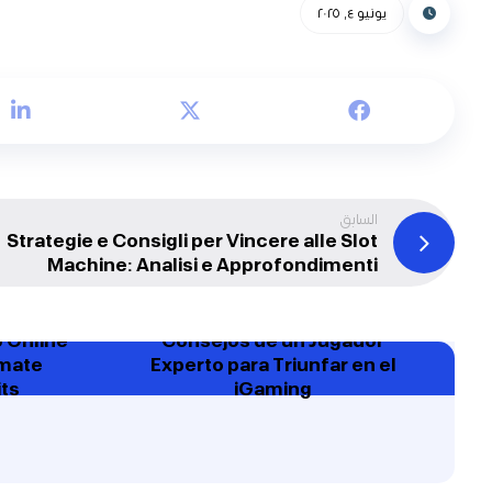
يونيو ٤, ٢٠٢٥
السابق
Strategie e Consigli per Vincere alle Slot
Machine: Analisi e Approfondimenti
o Online
Consejos de un Jugador
imate
Experto para Triunfar en el
ts
iGaming