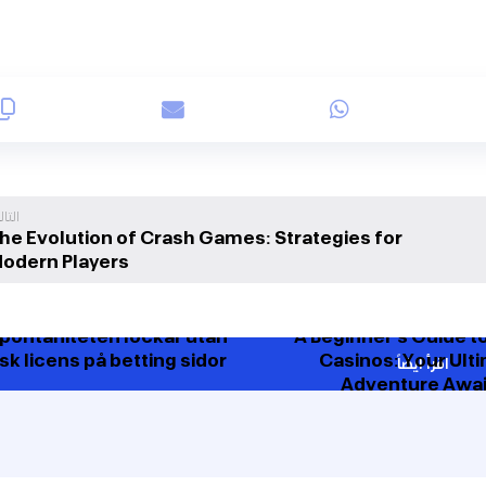
التا
he Evolution of Crash Games: Strategies for
odern Players
spontaniteten lockar utan
A Beginner’s Guide t
k licens på betting sidor
Casinos: Your Ult
اقرأ ايضاً
Adventure Awai