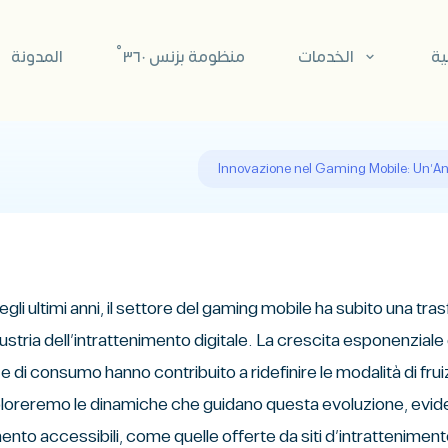
ية
الخدمات
منظومة بزنس ٣٦٠°
المدونة
Innovazione nel Gaming Mobile: Un'Ana
egli ultimi anni, il settore del gaming mobile ha subito una t
dustria dell’intrattenimento digitale. La crescita esponenziale
 di consumo hanno contribuito a ridefinire le modalità di fruiz
loreremo le dinamiche che guidano questa evoluzione, evidenzi
ento accessibili, come quelle offerte da siti d’intratteniment