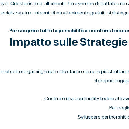
 piattaforma che si inserisce in questo panorama è il sito chickenroad٢-gratis.it. Questa risorsa, altamente
ecializzata in contenuti di intrattenimento gratuiti, si distingu
Per scoprire tutte le possibilità e i contenuti acce
Impatto sulle Strategie
e del settore gaming e non solo stanno sempre più sfruttand
il proprio enga
Costruire una community fedele attraver
Raccoglie
Sviluppare partnership con