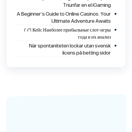
Triunfar en el iGaming
A Beginner’s Guide to Online Casinos: Your
Ultimate Adventure Awaits
Кейс Наиболее прибыльные слот-игры ٢٠٢٦
года и их анализ
När spontaniteten lockar utan svensk
licens på betting sidor