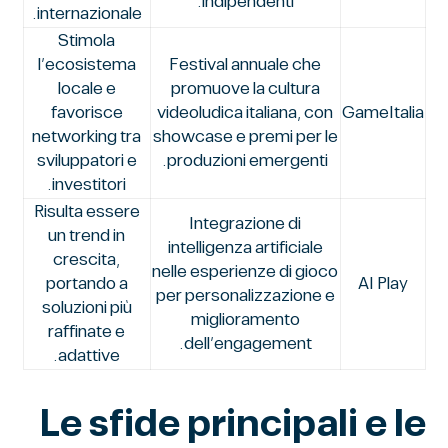
indipendenti.
internazionale.
Stimola
l’ecosistema
Festival annuale che
locale e
promuove la cultura
favorisce
videoludica italiana, con
GameItalia
networking tra
showcase e premi per le
sviluppatori e
produzioni emergenti.
investitori.
Risulta essere
Integrazione di
un trend in
intelligenza artificiale
crescita,
nelle esperienze di gioco
portando a
AI Play
per personalizzazione e
soluzioni più
miglioramento
raffinate e
dell’engagement.
adattive.
Le sfide principali e le