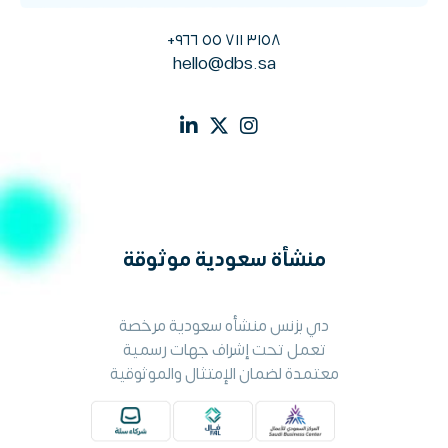
٣١٥٨ ٧١١ ٥٥ ٩٦٦+
hello@dbs.sa
منشأة سعودية موثوقة
دي بزنس منشأه سعودية مرخصة
تعمل تحت إشراف جهات رسمية
معتمدة لضمان الإمتثال والموثوقية