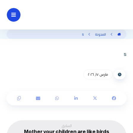
المدونة
s
s
مارس ١٧, ٢٠٢٦
السابق
Mother your children are like birds