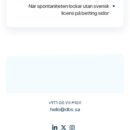
När spontaniteten lockar utan svensk
licens på betting sidor
٣١٥٨ ٧١١ ٥٥ ٩٦٦+
hello@dbs.sa