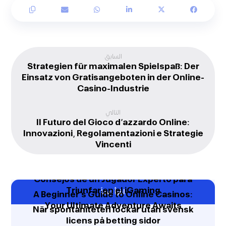
السابق
Strategien für maximalen Spielspaß: Der
Einsatz von Gratisangeboten in der Online-
Casino-Industrie
التالي
Il Futuro del Gioco d’azzardo Online:
Innovazioni, Regolamentazioni e Strategie
Vincenti
Consejos de un Jugador Experto para
Triunfar en el iGaming
اقرأ ايضاً
A Beginner’s Guide to Online Casinos:
Your Ultimate Adventure Awaits
När spontaniteten lockar utan svensk
licens på betting sidor