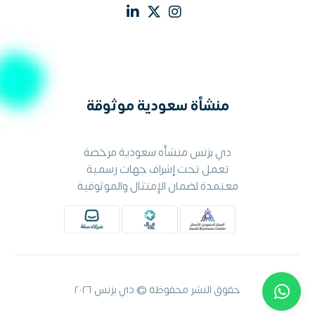
منشأة سعودية موثوقة
دي بزنس منشأه سعودية مرخصة
تعمل تحت إشراف جهات رسمية
معتمدة لضمان الإمتثال والموثوقية
حقوق النشر محفوظة © دي بزنس ٢٠٢٦