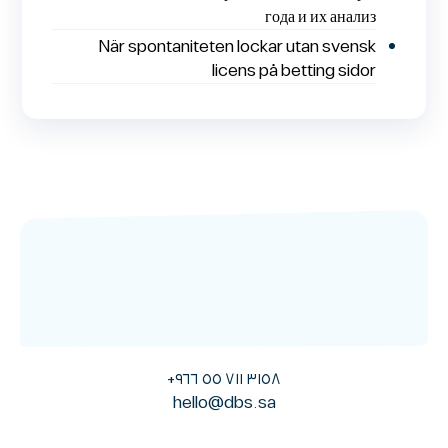
года и их анализ
När spontaniteten lockar utan svensk
licens på betting sidor
٣١٥٨ ٧١١ ٥٥ ٩٦٦+
hello@dbs.sa